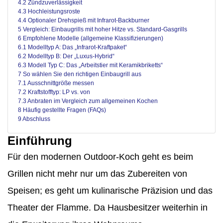
4.2 Zündzuverlässigkeit
4.3 Hochleistungsroste
4.4 Optionaler Drehspieß mit Infrarot-Backburner
5 Vergleich: Einbaugrills mit hoher Hitze vs. Standard-Gasgrills
6 Empfohlene Modelle (allgemeine Klassifizierungen)
6.1 Modelltyp A: Das „Infrarot-Kraftpaket“
6.2 Modelltyp B: Der „Luxus-Hybrid“
6.3 Modell Typ C: Das „Arbeitstier mit Keramikbriketts“
7 So wählen Sie den richtigen Einbaugrill aus
7.1 Ausschnittgröße messen
7.2 Kraftstofftyp: LP vs. von
7.3 Anbraten im Vergleich zum allgemeinen Kochen
8 Häufig gestellte Fragen (FAQs)
9 Abschluss
Einführung
Für den modernen Outdoor-Koch geht es beim
Grillen nicht mehr nur um das Zubereiten von
Speisen; es geht um kulinarische Präzision und das
Theater der Flamme. Da Hausbesitzer weiterhin in