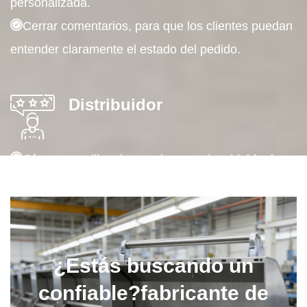
personalizada.
Cerrar comentarios, para que los clientes puedan
entender claramente el estado del pedido.
Distribuidor
Ofrezca parrillas de gas de acero inoxidable de
primera calidad y soluciones de cocina para
exteriores
Apoyo con certificaciones internacionales para los
principales mercados de exportación.
¿Estás buscando un
Ofrezca información profesional sobre el mercado
confiable?
fabricante de
para potenciar su negocio de parrilladas