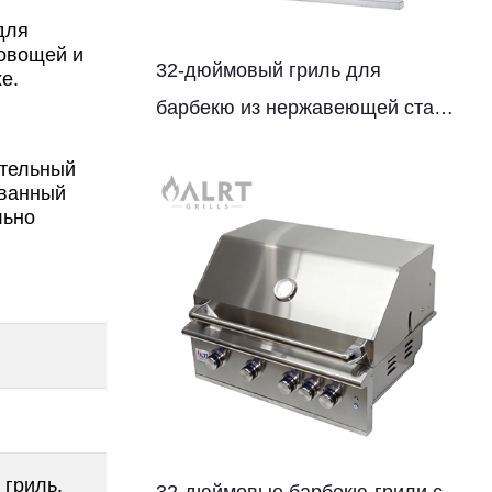
для
 овощей и
32-дюймовый гриль для
е.
барбекю из нержавеющей стали
с четырьмя горелками
ительный
ованный
льно
 гриль.