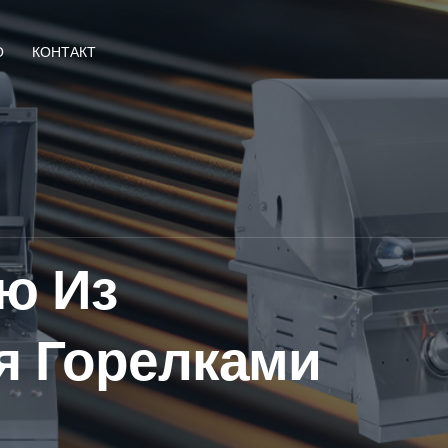
О
КОНТАКТ
ю Из
я Горелками