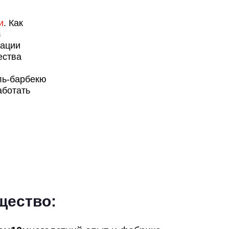
и
. Как
з
зации
ества
ль-барбекю
аботать
щество: