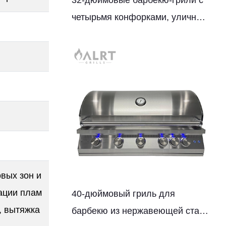
32-дюймовые барбекю-грили с
четырьмя конфорками, уличные
кухни
вых зон и
ации плам
40-дюймовый гриль для
, вытяжка
барбекю из нержавеющей стали