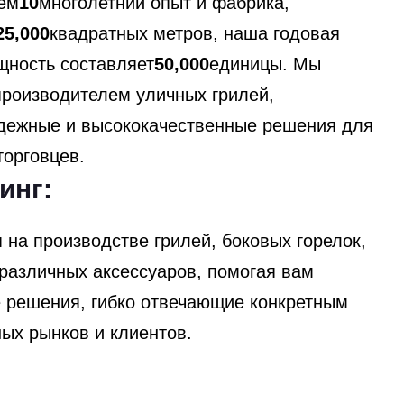
чем
10
многолетний опыт и фабрика,
25,000
квадратных метров, наша годовая
щность составляет
50,000
единицы. Мы
роизводителем уличных грилей,
ежные и высококачественные решения для
торговцев.
инг:
на производстве грилей, боковых горелок,
различных аксессуаров, помогая вам
 решения, гибко отвечающие конкретным
ых рынков и клиентов.