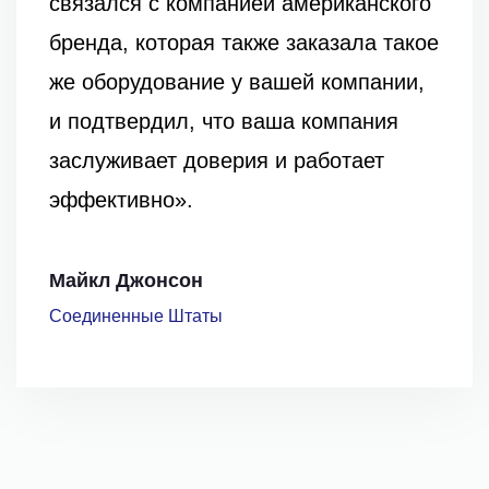
нашему бренду получить
ла такое
значительную поддержку на 
мпании,
рынке, а вам обеспечило бо
ания
ает
прибыль и конкурентное
преимущество».
Алехандро Гарсия
Испания