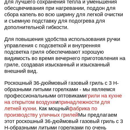
для лучшего сохранения тепла и уменьшения
обесцвечивания при нагревании, поддон для
сбора капель во всю ширину для легкой очистки
и съемную подставку для подогрева для
дополнительной гибкости.
Для повышения удобства использования ручки
управления с подсветкой и внутренняя
подсветка гриля обеспечивают хорошую
видимость во время вечернего приготовления на
гриле, создавая изысканный и изысканный
внешний вид.
Роскошный 36-дюймовый газовый гриль с 3 H-
образными литыми горелками - мы являемся
профессиональными оптовиками
грили на кухне
на открытом воздухе
и
принадлежности для
летней кухни
. Как мощный
фабрика по
производству уличных грилей
Мы предлагаем
этот роскошный 36-дюймовый газовый гриль с 3
Н-образными литыми горелками по очень